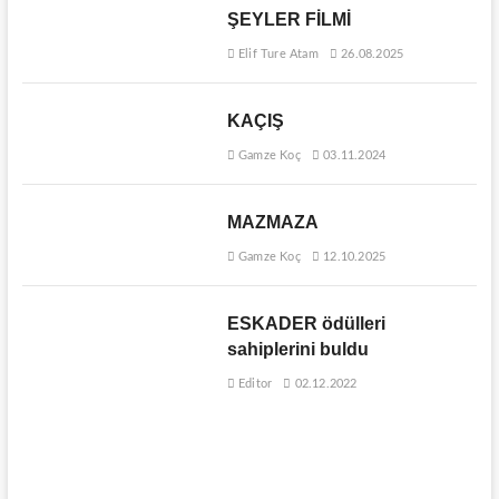
ŞEYLER FİLMİ
Elif Ture Atam
26.08.2025
KAÇIŞ
Gamze Koç
03.11.2024
MAZMAZA
Gamze Koç
12.10.2025
ESKADER ödülleri
sahiplerini buldu
Editor
02.12.2022