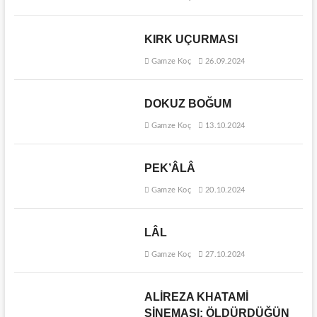
KIRK UÇURMASI
Gamze Koç
26.09.2024
DOKUZ BOĞUM
Gamze Koç
13.10.2024
PEK’ÂLÂ
Gamze Koç
20.10.2024
LÂL
Gamze Koç
27.10.2024
ALİREZA KHATAMİ
SİNEMASI: ÖLDÜRDÜĞÜN