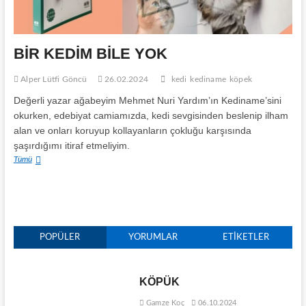
BİR KEDİM BİLE YOK
Alper Lütfi Göncü
26.02.2024
kedi
kediname
köpek
Değerli yazar ağabeyim Mehmet Nuri Yardım’ın Kediname’sini
okurken, edebiyat camiamızda, kedi sevgisinden beslenip ilham
alan ve onları koruyup kollayanların çokluğu karşısında
şaşırdığımı itiraf etmeliyim.
BİR
Tümü
KEDİM
BİLE
YOK
POPÜLER
YORUMLAR
ETIKETLER
KÖPÜK
Gamze Koç
06.10.2024