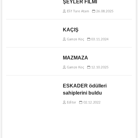
ŞEYLER FİLMİ
Elif Ture Atam
26.08.2025
KAÇIŞ
Gamze Koç
03.11.2024
MAZMAZA
Gamze Koç
12.10.2025
ESKADER ödülleri
sahiplerini buldu
Editor
02.12.2022