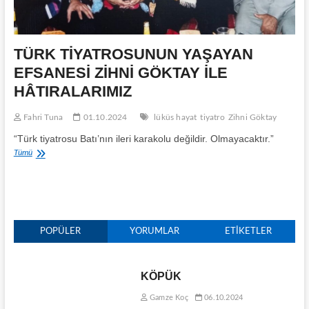
TÜRK TİYATROSUNUN YAŞAYAN
EFSANESİ ZİHNİ GÖKTAY İLE
HÂTIRALARIMIZ
Fahri Tuna
01.10.2024
lüküs hayat
tiyatro
Zihni Göktay
“Türk tiyatrosu Batı’nın ileri karakolu değildir. Olmayacaktır.”
TÜRK
Tümü
TİYATROSUNUN
YAŞAYAN
EFSANESİ
ZİHNİ
GÖKTAY
İLE
POPÜLER
YORUMLAR
ETIKETLER
HÂTIRALARIMIZ
KÖPÜK
Gamze Koç
06.10.2024