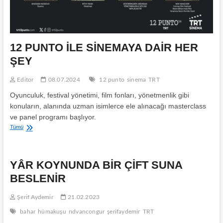
12 PUNTO İLE SİNEMAYA DAİR HER
ŞEY
Editor
08.07.2024
12 punto
sinema
TRT
Oyunculuk, festival yönetimi, film fonları, yönetmenlik gibi
konuların, alanında uzman isimlerce ele alınacağı masterclass
ve panel programı başlıyor.
12
Tümü
PUNTO
İLE
SİNEMAYA
YÂR KOYNUNDA BİR ÇİFT SUNA
DAİR
HER
BESLENİR
ŞEY
Şerif Aydemir
21.02.2023
bahar
hümakuşu
rıdvancongur
şerifaydemir
TRT