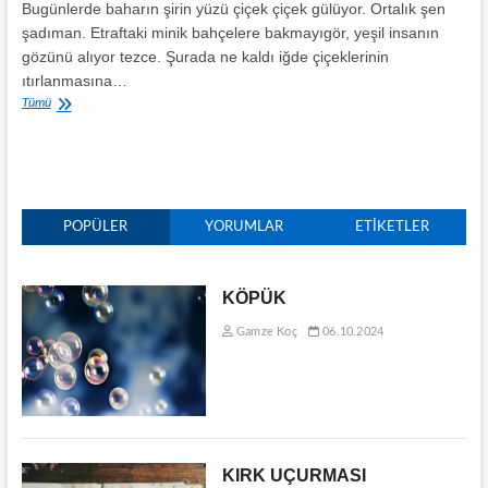
Bugünlerde baharın şirin yüzü çiçek çiçek gülüyor. Ortalık şen
şadıman. Etraftaki minik bahçelere bakmayıgör, yeşil insanın
gözünü alıyor tezce. Şurada ne kaldı iğde çiçeklerinin
ıtırlanmasına…
YÂR
Tümü
KOYNUNDA
BİR
ÇİFT
SUNA
BESLENİR
POPÜLER
YORUMLAR
ETIKETLER
KÖPÜK
Gamze Koç
06.10.2024
KIRK UÇURMASI