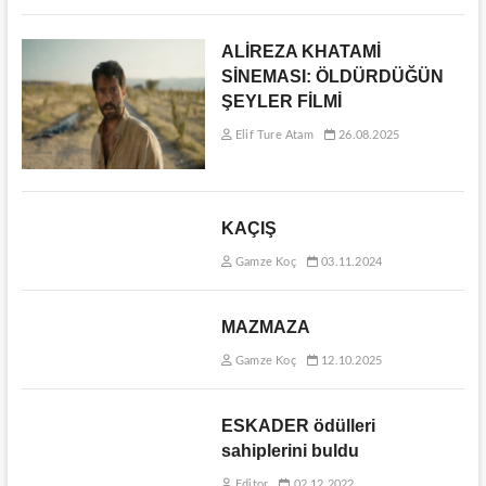
ALİREZA KHATAMİ
SİNEMASI: ÖLDÜRDÜĞÜN
ŞEYLER FİLMİ
Elif Ture Atam
26.08.2025
KAÇIŞ
Gamze Koç
03.11.2024
MAZMAZA
Gamze Koç
12.10.2025
ESKADER ödülleri
sahiplerini buldu
Editor
02.12.2022