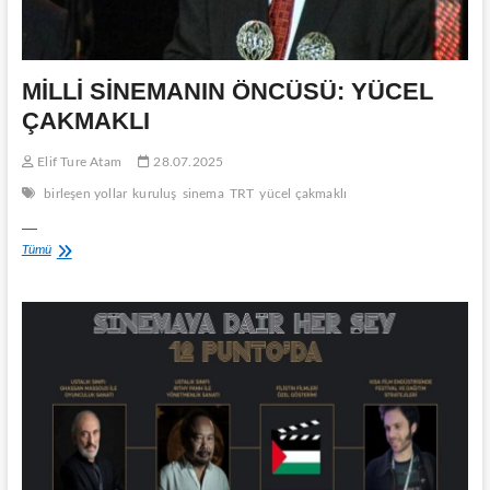
MİLLİ SİNEMANIN ÖNCÜSÜ: YÜCEL
ÇAKMAKLI
Elif Ture Atam
28.07.2025
birleşen yollar
kuruluş
sinema
TRT
yücel çakmaklı
—
MİLLİ
Tümü
SİNEMANIN
ÖNCÜSÜ:
YÜCEL
ÇAKMAKLI