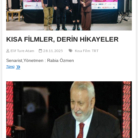
KISA FİLMLER, DERİN HİKAYELER
Elif Ture Atam
28.11.2025
Kısa Film
TRT
Senarist,Yönetmen : Rabia Özmen
KISA
Tümü
FİLMLER,
DERİN
HİKAYELER