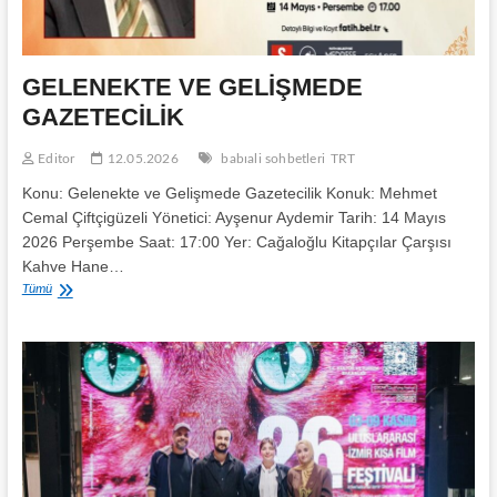
GELENEKTE VE GELİŞMEDE
GAZETECİLİK
Editor
12.05.2026
babıali sohbetleri
TRT
Konu: Gelenekte ve Gelişmede Gazetecilik Konuk: Mehmet
Cemal Çiftçigüzeli Yönetici: Ayşenur Aydemir Tarih: 14 Mayıs
2026 Perşembe Saat: 17:00 Yer: Cağaloğlu Kitapçılar Çarşısı
Kahve Hane…
GELENEKTE
Tümü
VE
GELİŞMEDE
GAZETECİLİK