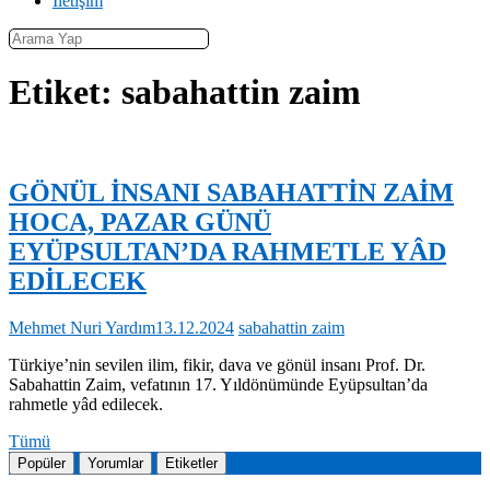
İletişim
Etiket:
sabahattin zaim
GÖNÜL İNSANI SABAHATTİN ZAİM
HOCA, PAZAR GÜNÜ
EYÜPSULTAN’DA RAHMETLE YÂD
EDİLECEK
Mehmet Nuri Yardım
13.12.2024
sabahattin zaim
Türkiye’nin sevilen ilim, fikir, dava ve gönül insanı Prof. Dr.
Sabahattin Zaim, vefatının 17. Yıldönümünde Eyüpsultan’da
rahmetle yâd edilecek.
GÖNÜL
Tümü
İNSANI
Popüler
Yorumlar
Etiketler
SABAHATTİN