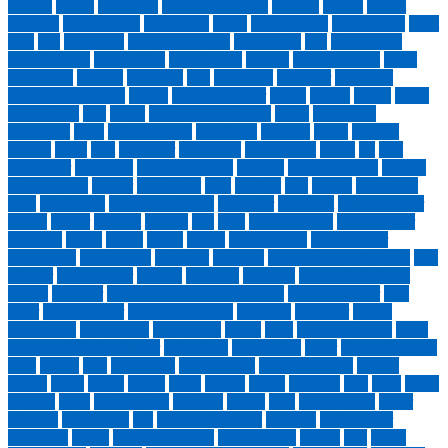
tekkesi
boğaz
böğürtlen
bozkırın tezenesi
bu ülke
bülbül
bülent
akyürek
bulgur palas
burgazada
bursa
cahit koytak
cahit külebi
cahit
sıtkı
can
can yücel
çanakkale zaferi
cavit ersen
çay
cem karaca
cemal süreya
çemberlitaş
cemil meriç
cenaze
Cengiz Dağcı
çiçek
ciğerdelen
ciltcilik
çin seddi
çini
çiy tanesi
çocuklar
cocukluk
çocukluk hatıraları
cogito
coğrafi keşifler
çoruh
çorum
coşku
cuma
cumhuriyet
dağ
dallık
damat ibrahim paşa
dante
davutpaşa
medresesi
dede
deli ve çocuk
demli çay
deneme
deniz
deprem
dergah
dergi
dert
destanlar
dijital etik
dijitalleşme
diken
dil
dini
bayramlar
dinlenme
divan edebiyatı
diyalog
doğu türkistan
doğum
doğum günü
doktor
dondurma
dost
dostluk
dua
düğün
dursun ali
taşçı
düşünmek
dut yemiş bülbül
duygular
Edebiyat
edip cansever
edirne
Editör
edremit
eflatun
ege
eğin
eğin türküleri
eirene tower
ekin koç
elaziz
elazığ
elbise
emine
ender doğan
engin çağlar
engizisyon
er mektubu
Ergenlik
erguvan
erkan kolçak köstendil
erol
güngör
erol mermer
erol taş
erzincan
erzurum
esenler belediyesi
esfane
Eskader
eskader kültür sanat ödülleri
eski bayramlar
eski
evler
eski radyolar
eşref edip fergan
etli pilav
etnospor
evlilik
eyüpsultan
Fahri Tuna
faik baysal
farabi
fatih
fatih belediyesi
Fatih
Gezilecek Tarihi Yapılar
fatih ilçesi
fatma aliye
fener
ferruh bozbeyli
fetih
filistin
filiz
film ekimi
fırat kızıltuğ
fransız devrimi
fransız
ihtilali
freud
fuzuli
galata
garip
gazete
gazze
Gazzete
gdo
gece
gediz
gelinlik
gemi
genç osman
Gençlik
geyve
gezi
gezi yazıları
gırgır
göçmen
gönül dağı
gül
gülcemal vapuru
gülhane
gülhane şiir
akşamları
güneş
Güney Amerika
güray süngü
gurbet
güz
güzin