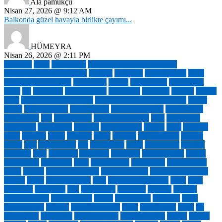
Ala pamukçu
Nisan 27, 2026 @ 9:12 AM
Balkonda güzel havayla birlikte çayımı...
HÜMEYRA
Nisan 26, 2026 @ 2:11 PM
12 punto
1453
15 temmuz
16.TRT ULUSLARARASI
BELGESEL ÖDÜLLERİ
18 mart
19 mayıs
2023 ödülleri
2025
Kültür Sanat Ödülleri
30 ağustos
8 mart
abdülhamid
abdülhamit
avşar
acı
adapazarı
affan kahvesi
afganistan
aforizma
ağaçlar
ahmed
zahir
Ahmet hamdi Tanpınar
ahmet hamdi tanpınar müzesi
ahmet
haşim
ahmet kabaklı
ahmet kekeç
ahmet kutsi tecer
ahmet toğaç
ahşap evler
aile
ajda pekkan
akıl fikir yayınları
akm
alay köşkü
aldatılmak
Alev Alatlı
alışveriş
Alper Göncü
ankara
anne
Anneler
günü
antakya
antep
ardahan
aristo
arkadaş
asaf ataseven
Ashley
Eakin
aşık
Aşık Veysel
aşk
aşk estetiği
asker
ata tohumu
Atatürk
Kitaplığı
avm
aya yorgi
Ayasofya
aydil erol
ayhan songar
ayrılık
azerbaycan
aziz nesin
baba
baba nakkaş
baba ocağı
babam cemil
meriç
babıali
babıali sohbetleri
badem ağaçları
bağcılar belediyesi
bağdat
bahar
bahar bayramı
baht
bahtiyar vahapzade
bakü
balat
balkanlar
başsağlığı
batı
batı müziği
battaniye
bayburt
bayram
bayram sabahı
bayramlaşma
bebek
bedri rahmi
begonvil
bekir
sıddık soysal
bereket
beşir ayvazoğlu
beste
bilge kağan
bilim
bir
sepet hayal
birdenbire
birleşen yollar
birleşik krallık
bizans
blagay