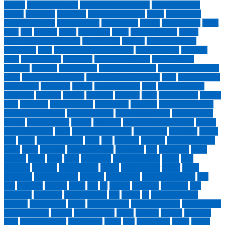
musıki
mustafa cambaz
Mustafa Kadir Atasoy
mustafa sungur
müzik
napolyon
nar ağacı
nardugan bayramı
nasip
Nasr suresi
nazan bekiroğlu
nazım hikmet
Necip Fazıl
nedim
Nene Hatun
neşet
ertaş
ney
neyzen
niğde
nihal atsız
nisan
nisan yağmuru
niyazi
yıldırım gençosmanoğlu
nobel ödülü
nostalji
not defterimden
süzülenler
nota
notdefterimdensüzülenler
nurettin topçu
nurullah
genç
nusret özcan
öğretmen
öğretmenler günü
okçular vakfı
okçuluk
okumak
olcay yazıcı
öldürdüğün şeyler
ölü ozanlar derneği
ölüm
ömer nasuhi bilmen
orda bir köy var uzakta
ordu
orhan pamuk
Orhan Veli
orhanveli
orman
orman yangını
oruç
osman suroğlu
osmancık
osmanlı
ötüken
papağan
papatya
paris
patrona halil
pembe
peru
post yay.
prenses diana
rahmi eray
ramazan
ramazan bayramı
ramazan davulcusu
Ramazannâme
rami kütüphanesi
recep seyhan
reform
rıdvancongur
roman
rönesans
ruhuma saplanan şehir
rumeli
sabahattin zaim
sabır
sadık yalsızuçanlar
sadri alışık
safa önal
safiye
erol
sahaf
sahaflar çarşısı
sahil
şair
sait faik
sakarya
samiha ayverdi
sanat
sancı
sapanca
saray kadınları
sardunya
sarı
sarıkamış
saten
yorgan
savaş
şehir
şehit
şehrengiz
şehrin hikayesi
şeker
şeki
selimiye
senaryo
sepıdeh farsı
şerbet
şerifaydemir
sevda
sevgi
sevilmek
sevinç çokum
sevmek
sezen aksu
Shawn Lovering
şifa
Şiir
sine aile
sinema
sitem
sıla
sır
sohbet
sokaklar
sömürge
son
yolculuk
sonbahar
sosyal medya
söz
sözler
su
süheyla karaca
hanönü
şükrü erbaş
şükür
şule yayınevi
sultan alparslan
Sultanahmet
sümbül efendi
sumud
sumud filosu
suriçi
Taksim
tamirci
tanzimat
tarih
tarihi romanlar
tarık buğra
taşlar
tatil
tavşankanı
tedev
tekfur