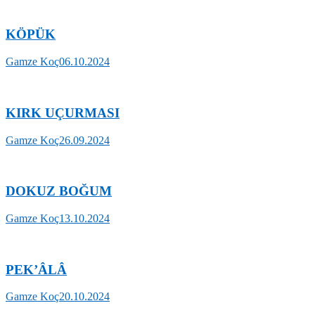
ZAİM
HOCA,
PAZAR
KÖPÜK
GÜNÜ
EYÜPSULTAN’DA
Gamze Koç
06.10.2024
RAHMETLE
YÂD
EDİLECEK
KIRK UÇURMASI
Gamze Koç
26.09.2024
DOKUZ BOĞUM
Gamze Koç
13.10.2024
PEK’ÂLÂ
Gamze Koç
20.10.2024