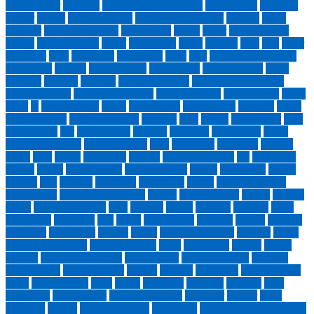
haldun taner
hale sert
halide nusret zorlutuna
halk müziği
hanımeli
harfler
harput
hasan boğuldu
Haşim Nezihi Okay
hastane
hatay
hatıralar
hayatla barışmak
hayri bener
hazan
hazar
hazar ergüçlü
hazine
hece yayınları
hedef
hekimoğlu
helen
Hikaye
hilal
hitit
hitler
hıdırellez
hızır
hoşgeldin
hümakuşu
ideal
iftar
ihsan süreyya sırma
ikinci yeni
iletişim
iran sineması
irene kulesi
irfan türküleri
islam
felsefesi
ispanya
İstanbul
istanbul adliyesi
istanbul film festivali
İstanbul şiirleri
istanbul sohbetleri
istiklal ceddesi
istiklal marşı
italya
itikaf
iz
ırmak dergisi
Kabil
kabullenme
kadir gecesi
kadıköy
kadın
kadınlar günü
kahramanmaraş
kahvaltı
kalp
kanun
kapalı çarşı
kapı
kapındayım
kar
karacaoğlan
karanfil
karikatür
karikatürist
karne
kaşgarlı mahmud
kavimler göçü
kedi
kediname
kelimeler
kerbela
Kitap
kına
Kırım
kırkikindi
kırmızı
kırmızı pabuçlar
kış
Kısa Film
kısmet
klasik
klasik müzik
klasik sanatlar
konak
konuşmak
köpek
kosova
köy
köy evi
kubbealtı
küçük ağa
kudüs
kültür bakanlığı
kültür sanat
kültür yolu festivali
kumru
kumrular gibi
Kuran
kuran-ı
kerim
Kurban bayramı
kurs
kuruluş
kuşlar
kütahya
kutlama
lades
lady diana
lale devri
leyl
liman
lüküs hayat
mahir iz
mahya
malatya
malazgirt
malcolm x
mantık
maraş
Marie Antoinette
martılar
masal
masumiyet müzesi
matrakçı nasuh
mavi
medeniyet
medya
mehdi
ergüzel
mehmet akif ersoy
mehmet erte
mehmet kaplan
Mehmet
Nuri Yardım
mehmet şeker
mehter
mektup
memleket
mescid-i aksa
meşk
meşk akşamı
mete
metro
metrobüs
mevlana
meydan
milli
bayramlar
mimar sinan
minnet eylemem
minyatür
misafir
mısır
moğollar
mostar
muammer erkul
muharrem
MURAT PAŞA CAMİİ