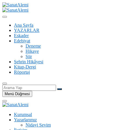
İçeriğe
geç
SanatAlemi
Ana Sayfa
YAZARLAR
Eskader
Edebiyat
Deneme
Hikaye
Şiir
Şehrin Hikâyesi
Kitap-Dergi
Röportaj
Arama
Yap
Menü Düğmesi
Kurumsal
Yazarlarımız
Nidayi Sevim