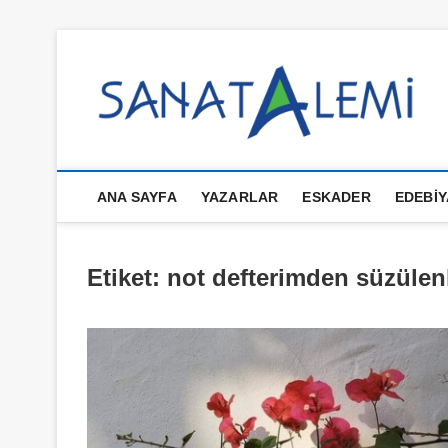
İçeriğe
geç
S
ANA SAYFA
YAZARLAR
ESKADER
EDEBIY
Etiket:
not defterimden süzülen