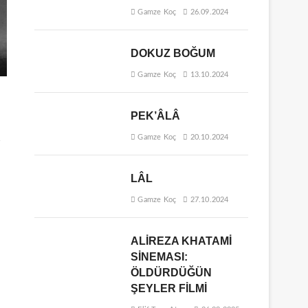
Gamze Koç
26.09.2024
DOKUZ BOĞUM
Gamze Koç
13.10.2024
PEK’ÂLÂ
Gamze Koç
20.10.2024
r
LÂL
Gamze Koç
27.10.2024
ALİREZA KHATAMİ
SİNEMASI:
ÖLDÜRDÜĞÜN
ŞEYLER FİLMİ