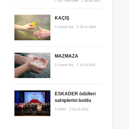
Elif Ture Atam
26.08.2025
KAÇIŞ
Gamze Koç
03.11.2024
MAZMAZA
Gamze Koç
12.10.2025
ESKADER ödülleri
sahiplerini buldu
Editor
02.12.2022