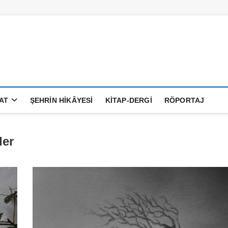
anatAlemi
AT
ŞEHRIN HIKÂYESI
KITAP-DERGI
RÖPORTAJ
ler