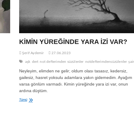
KİMİN YÜREĞİNDE YARA İZİ VAR?
Şerif Aydemir
27.06.2023
aşk
dert
not defterimden süzülenler
notdefterimdensüzülenler
şai
Neyleyim, elimden ne gelir; oldum olası tasasız, kedersiz,
gailesiz, hasret yoksulu adamlara yakın gidemedim. Ayağım
varsa gönlüm varmadı. Kimin yüreğinde yara izi var, onun
ardına düştüm.
KİMİN
Tümü
YÜREĞİNDE
YARA
İZİ
VAR?