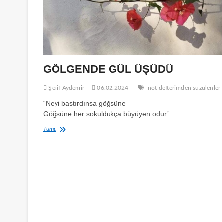
GÖLGENDE GÜL ÜŞÜDÜ
Şerif Aydemir
06.02.2024
not defterimden süzülenler
“Neyi bastırdınsa göğsüne
Göğsüne her sokuldukça büyüyen odur”
GÖLGENDE
Tümü
GÜL
ÜŞÜDÜ