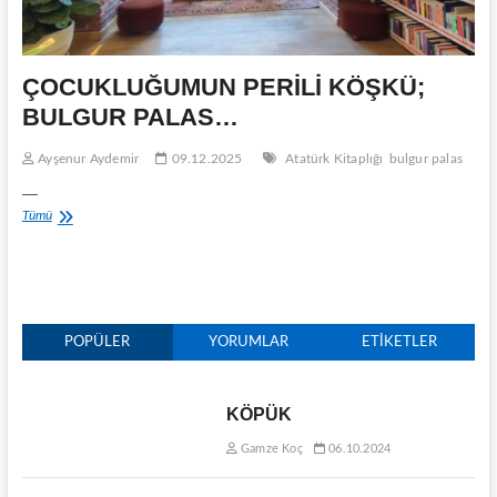
ÇOCUKLUĞUMUN PERİLİ KÖŞKÜ;
BULGUR PALAS…
Ayşenur Aydemir
09.12.2025
Atatürk Kitaplığı
bulgur palas
—
ÇOCUKLUĞUMUN
Tümü
PERİLİ
KÖŞKÜ;
BULGUR
PALAS…
POPÜLER
YORUMLAR
ETIKETLER
KÖPÜK
Gamze Koç
06.10.2024