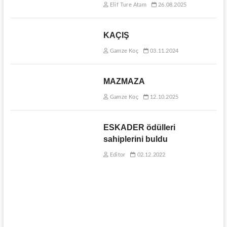
Elif Ture Atam
26.08.2025
KAÇIŞ
Gamze Koç
03.11.2024
MAZMAZA
Gamze Koç
12.10.2025
ESKADER ödülleri
sahiplerini buldu
Editor
02.12.2022