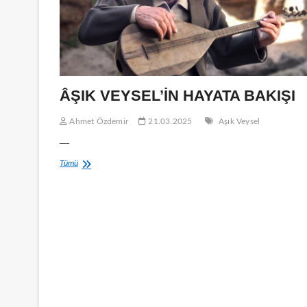
ÂŞIK VEYSEL’İN HAYATA BAKIŞI
Ahmet Özdemir
21.03.2025
Aşık Veysel
—
ÂŞIK
Tümü
VEYSEL’İN
HAYATA
BAKIŞI