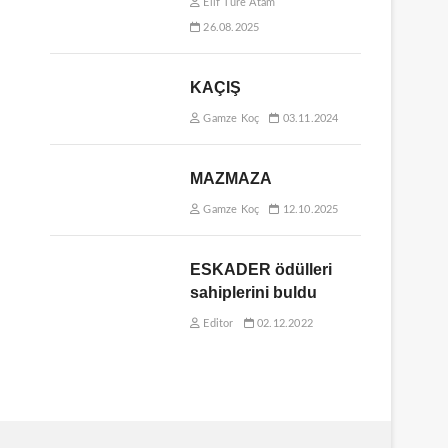
Elif Ture Atam
26.08.2025
KAÇIŞ
Gamze Koç
03.11.2024
MAZMAZA
Gamze Koç
12.10.2025
ESKADER ödülleri
sahiplerini buldu
Editor
02.12.2022