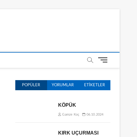
M
e
n
ü
POPÜLER
YORUMLAR
ETIKETLER
D
ü
ğ
KÖPÜK
m
e
Gamze Koç
06.10.2024
s
i
KIRK UÇURMASI