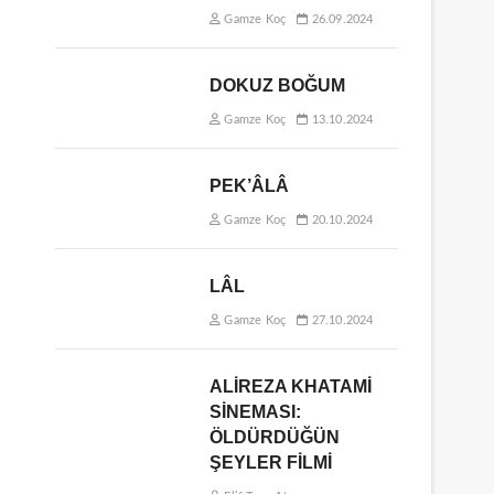
Gamze Koç
26.09.2024
DOKUZ BOĞUM
Gamze Koç
13.10.2024
PEK’ÂLÂ
Gamze Koç
20.10.2024
LÂL
Gamze Koç
27.10.2024
ALİREZA KHATAMİ
SİNEMASI:
ÖLDÜRDÜĞÜN
ŞEYLER FİLMİ