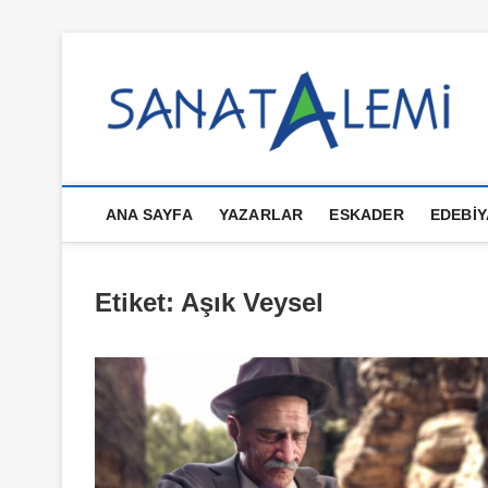
İçeriğe
geç
S
ANA SAYFA
YAZARLAR
ESKADER
EDEBIY
Etiket:
Aşık Veysel