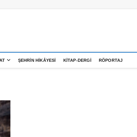
anatAlemi
AT
ŞEHRIN HIKÂYESI
KITAP-DERGI
RÖPORTAJ