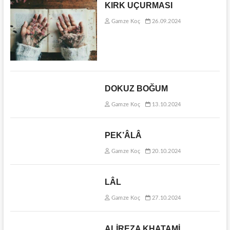
KIRK UÇURMASI
Gamze Koç
26.09.2024
DOKUZ BOĞUM
Gamze Koç
13.10.2024
PEK’ÂLÂ
Gamze Koç
20.10.2024
LÂL
Gamze Koç
27.10.2024
ALİREZA KHATAMİ