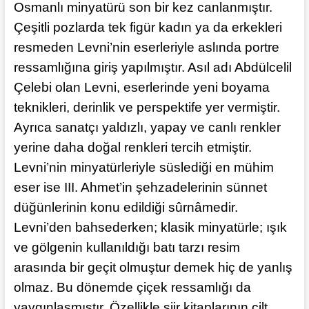
Osmanlı minyatürü son bir kez canlanmıştır.
Çeşitli pozlarda tek figür kadın ya da erkekleri
resmeden Levni’nin eserleriyle aslında portre
ressamlığına giriş yapılmıştır. Asıl adı Abdülcelil
Çelebi olan Levni, eserlerinde yeni boyama
teknikleri, derinlik ve perspektife yer vermiştir.
Ayrıca sanatçı yaldızlı, yapay ve canlı renkler
yerine daha doğal renkleri tercih etmiştir.
Levni’nin minyatürleriyle süslediği en mühim
eser ise III. Ahmet’in şehzadelerinin sünnet
düğünlerinin konu edildiği sûrnâmedir.
Levni’den bahsederken; klasik minyatürle; ışık
ve gölgenin kullanıldığı batı tarzı resim
arasında bir geçit olmuştur demek hiç de yanlış
olmaz. Bu dönemde çiçek ressamlığı da
yaygınlaşmıştır. Özellikle şiir kitaplarının cilt