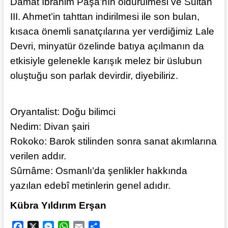
Damat İbrahim Paşa’nın öldürülmesi ve Sultan
III. Ahmet’in tahttan indirilmesi ile son bulan,
kısaca önemli sanatçılarına yer verdiğimiz Lale
Devri, minyatür özelinde batıya açılmanın da
etkisiyle gelenekle karışık melez bir üslubun
oluştuğu son parlak devirdir, diyebiliriz.
Oryantalist: Doğu bilimci
Nedim: Divan şairi
Rokoko: Barok stilinden sonra sanat akımlarına
verilen addır.
Sûrnâme: Osmanlı’da şenlikler hakkında
yazılan edebî metinlerin genel adıdır.
Kübra Yıldırım Erşan
F
X
M
W
E
S