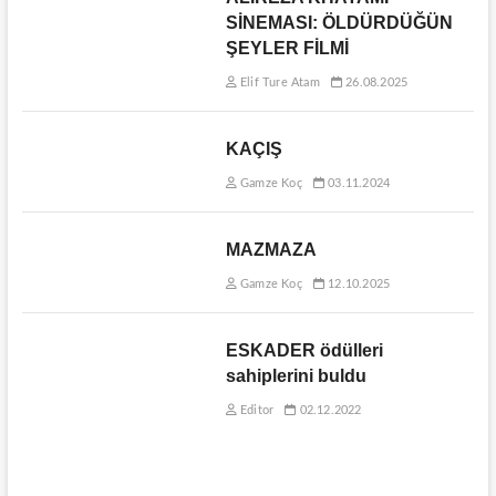
SİNEMASI: ÖLDÜRDÜĞÜN
ŞEYLER FİLMİ
Elif Ture Atam
26.08.2025
KAÇIŞ
Gamze Koç
03.11.2024
MAZMAZA
Gamze Koç
12.10.2025
ESKADER ödülleri
sahiplerini buldu
Editor
02.12.2022