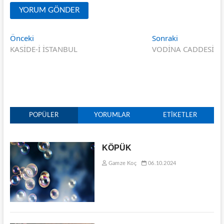
Yazı
Önceki
Sonraki
Önceki
Sonraki
yazı:
yazı:
KASİDE-İ İSTANBUL
VODİNA CADDESİ
gezinmesi
POPÜLER
YORUMLAR
ETIKETLER
KÖPÜK
Gamze Koç
06.10.2024