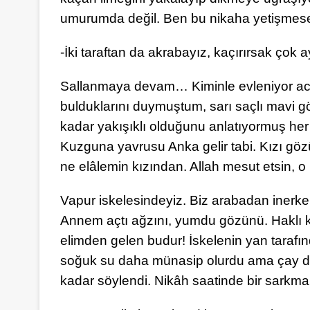
umurumda değil. Ben bu nikaha yetişme
-İki taraftan da akrabayız, kaçırırsak çok ay
Sallanmaya devam… Kiminle evleniyor acab
bulduklarını duymuştum, sarı saçlı mavi 
kadar yakışıklı olduğunu anlatıyormuş he
Kuzguna yavrusu Anka gelir tabi. Kızı gö
ne elâlemin kızından. Allah mesut etsin, 
Vapur iskelesindeyiz. Biz arabadan inerke
Annem açtı ağzını, yumdu gözünü. Haklı k
elimden gelen budur! İskelenin yan tarafın
soğuk su daha münasip olurdu ama çay diy
kadar söylendi. Nikâh saatinde bir sarkma 