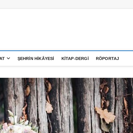
anatAlemi
AT
ŞEHRIN HIKÂYESI
KITAP-DERGI
RÖPORTAJ