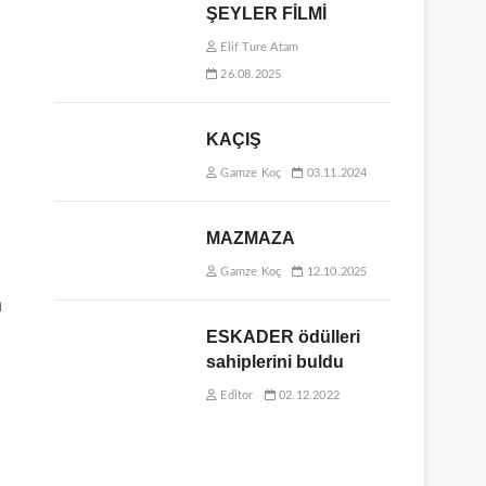
ŞEYLER FİLMİ
Elif Ture Atam
26.08.2025
KAÇIŞ
Gamze Koç
03.11.2024
MAZMAZA
Gamze Koç
12.10.2025
m
ESKADER ödülleri
sahiplerini buldu
Editor
02.12.2022