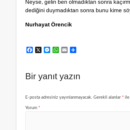
Neyse, gelin ben olmadıktan sonra kaçırmı
dediğini duymadıktan sonra bunu kime söy
Nurhayat Örencik
F
X
M
W
E
S
a
e
h
m
h
c
s
a
a
a
e
s
t
i
r
Bir yanıt yazın
b
e
s
l
e
o
n
A
o
g
p
k
e
p
E-posta adresiniz yayınlanmayacak.
Gerekli alanlar
*
ile
r
Yorum
*