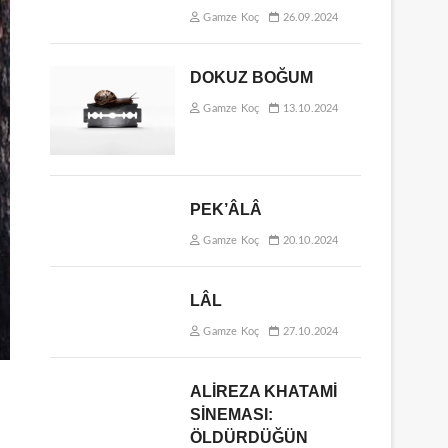
Gamze Koç
26.09.2024
DOKUZ BOĞUM
Gamze Koç
13.10.2024
PEK’ÂLÂ
Gamze Koç
20.10.2024
LÂL
Gamze Koç
27.10.2024
ALİREZA KHATAMİ
SİNEMASI:
ÖLDÜRDÜĞÜN