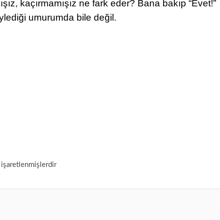
şız, kaçırmamışız ne fark eder? Bana bakıp “Evet!”
lediği umurumda bile değil.
 işaretlenmişlerdir