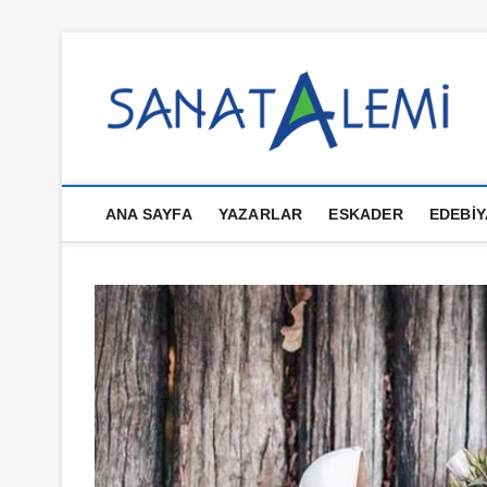
İçeriğe
geç
S
ANA SAYFA
YAZARLAR
ESKADER
EDEBIY