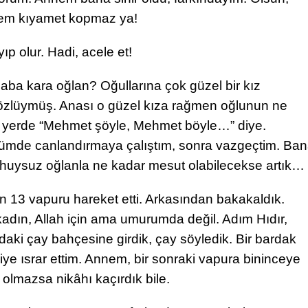
sem kıyamet kopmaz ya!
ıp olur. Hadi, acele et!
a kara oğlan? Oğullarına çok güzel bir kız
gözlüymüş. Anası o güzel kıza rağmen oğlunun ne
r yerde “Mehmet şöyle, Mehmet böyle…” diye.
zümde canlandırmaya çalıştım, sonra vazgeçtim. Ba
o huysuz oğlanla ne kadar mesut olabilecekse artık…
n 13 vapuru hareket etti. Arkasından bakakaldık.
adın, Allah için ama umurumda değil. Adım Hıdır,
daki çay bahçesine girdik, çay söyledik. Bir bardak
e ısrar ettim. Annem, bir sonraki vapura bininceye
olmazsa nikâhı kaçırdık bile.