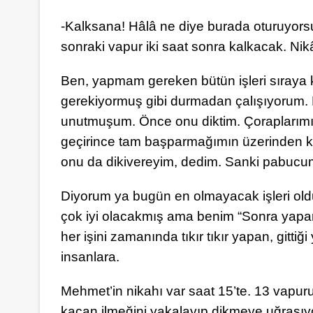
-Kalksana! Hâlâ ne diye burada oturuyorsu
sonraki vapur iki saat sonra kalkacak. Nikâ
Ben, yapmam gereken bütün işleri sıraya
gerekiyormuş gibi durmadan çalışıyorum.
unutmuşum. Önce onu diktim. Çoraplarımı
geçirince tam başparmağımın üzerinden ka
onu da dikivereyim, dedim. Sanki pabucum
Diyorum ya bugün en olmayacak işleri old
çok iyi olacakmış ama benim “Sonra yaparı
her işini zamanında tıkır tıkır yapan, git
insanlara.
Mehmet’in nikahı var saat 15’te. 13 vapu
kaçan ilmeğini yakalayıp dikmeye uğraşıy