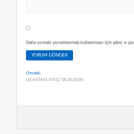
Daha sonraki yorumlarımda kullanılması için adım, e-pos
Yazı
Önceki
Önceki
yazı:
OCAKTAKİ ATEŞİ TAZELEDİK
gezinmesi