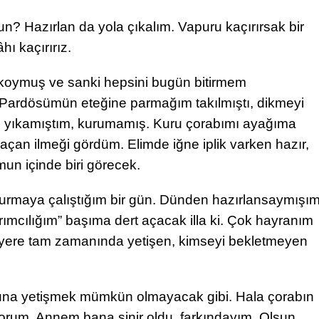
n? Hazırlan da yola çıkalım. Vapuru kaçırırsak bir
hı kaçırırız.
 koymuş ve sanki hepsini bugün bitirmem
 Pardösümün eteğine parmağım takılmıştı, dikmeyi
 yıkamıştım, kurumamış. Kuru çorabımı ayağıma
çan ilmeği gördüm. Elimde iğne iplik varken hazır,
un içinde biri görecek.
urmaya çalıştığım bir gün. Dünden hazırlansaymışı
mcılığım” başıma dert açacak illa ki. Çok hayranım
tiği yere tam zamanında yetişen, kimseyi bekletmeyen
runa yetişmek mümkün olmayacak gibi. Hala çorabın
orum. Annem bana sinir oldu, farkındayım. Olsun,