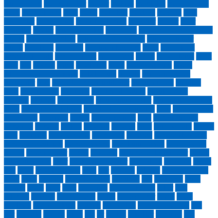
Nuri Yardım
mehmet şeker
mehter
mektup
memleket
mescid-i aksa
meşk
meşk akşamı
mete
metro
metrobüs
mevlana
meydan
milli
bayramlar
mimar sinan
minnet eylemem
minyatür
misafir
mısır
moğollar
mostar
muammer erkul
muharrem
MURAT PAŞA CAMİİ
musıki
mustafa cambaz
Mustafa Kadir Atasoy
mustafa sungur
müzik
napolyon
nar ağacı
nardugan bayramı
nasip
Nasr suresi
nazan bekiroğlu
nazım hikmet
Necip Fazıl
nedim
Nene Hatun
neşet
ertaş
ney
neyzen
niğde
nihal atsız
nisan
nisan yağmuru
niyazi
yıldırım gençosmanoğlu
nobel ödülü
nostalji
not defterimden
süzülenler
nota
notdefterimdensüzülenler
nurettin topçu
nurullah
genç
nusret özcan
öğretmen
öğretmenler günü
okçular vakfı
okçuluk
okumak
olcay yazıcı
öldürdüğün şeyler
ölü ozanlar derneği
ölüm
ömer nasuhi bilmen
orda bir köy var uzakta
ordu
orhan pamuk
Orhan Veli
orhanveli
orman
orman yangını
oruç
osman suroğlu
osmancık
osmanlı
ötüken
papağan
papatya
paris
patrona halil
pembe
peru
post yay.
prenses diana
rahmi eray
ramazan
ramazan bayramı
ramazan davulcusu
Ramazannâme
rami kütüphanesi
recep seyhan
reform
rıdvancongur
roman
rönesans
ruhuma saplanan şehir
rumeli
sabahattin zaim
sabır
sadık yalsızuçanlar
sadri alışık
safa önal
safiye
erol
sahaf
sahaflar çarşısı
sahil
şair
sait faik
sakarya
samiha ayverdi
sanat
sancı
sapanca
saray kadınları
sardunya
sarı
sarıkamış
saten
yorgan
savaş
şehir
şehit
şehrengiz
şehrin hikayesi
şeker
şeki
selimiye
senaryo
sepıdeh farsı
şerbet
şerifaydemir
sevda
sevgi
sevilmek
sevinç çokum
sevmek
sezen aksu
Shawn Lovering
şifa
Şiir
sine aile
sinema
sitem
sıla
sır
sohbet
sokaklar
sömürge
son