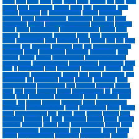
ihtilali
freud
fuzuli
galata
garip
gazete
gazze
Gazzete
gdo
gece
gediz
gelinlik
gemi
genç osman
Gençlik
geyve
gezi
gezi yazıları
gırgır
göçmen
gönül dağı
gül
gülcemal vapuru
gülhane
gülhane şiir
akşamları
güneş
Güney Amerika
güray süngü
gurbet
güz
güzin
haldun taner
hale sert
halide nusret zorlutuna
halk müziği
hanımeli
harfler
harput
hasan boğuldu
Haşim Nezihi Okay
hastane
hatay
hatıralar
hayatla barışmak
hayri bener
hazan
hazar
hazar ergüçlü
hazine
hece yayınları
hedef
hekimoğlu
helen
Hikaye
hilal
hitit
hitler
hıdırellez
hızır
hoşgeldin
hümakuşu
ideal
iftar
ihsan süreyya sırma
ikinci yeni
iletişim
iran sineması
irene kulesi
irfan türküleri
islam
felsefesi
ispanya
İstanbul
istanbul adliyesi
istanbul film festivali
İstanbul şiirleri
istanbul sohbetleri
istiklal ceddesi
istiklal marşı
italya
itikaf
iz
ırmak dergisi
Kabil
kabullenme
kadir gecesi
kadıköy
kadın
kadınlar günü
kahramanmaraş
kahvaltı
kalp
kanun
kapalı çarşı
kapı
kapındayım
kar
karacaoğlan
karanfil
karikatür
karikatürist
karne
kaşgarlı mahmud
kavimler göçü
kedi
kediname
kelimeler
kerbela
Kitap
kına
Kırım
kırkikindi
kırmızı
kırmızı pabuçlar
kış
Kısa Film
kısmet
klasik
klasik müzik
klasik sanatlar
konak
konuşmak
köpek
kosova
köy
köy evi
kubbealtı
küçük ağa
kudüs
kültür bakanlığı
kültür sanat
kültür yolu festivali
kumru
kumrular gibi
Kuran
kuran-ı
kerim
Kurban bayramı
kurs
kuruluş
kuşlar
kütahya
kutlama
lades
lady diana
lale devri
leyl
liman
lüküs hayat
mahir iz
mahya
malatya
malazgirt
malcolm x
mantık
maraş
Marie Antoinette
martılar
masal
masumiyet müzesi
matrakçı nasuh
mavi
medeniyet
medya
mehdi
ergüzel
mehmet akif ersoy
mehmet erte
mehmet kaplan
Mehmet