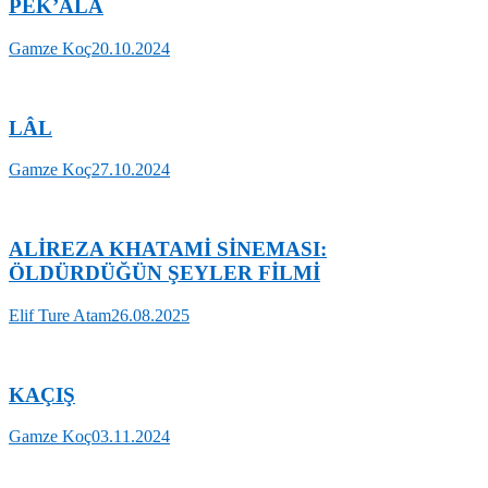
PEK’ÂLÂ
Gamze Koç
20.10.2024
LÂL
Gamze Koç
27.10.2024
ALİREZA KHATAMİ SİNEMASI:
ÖLDÜRDÜĞÜN ŞEYLER FİLMİ
Elif Ture Atam
26.08.2025
KAÇIŞ
Gamze Koç
03.11.2024