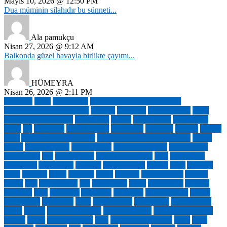
Mayıs 10, 2026 @ 12:50 PM
Dua müminin silahıdır bu sünneti...
Ala pamukçu
Nisan 27, 2026 @ 9:12 AM
Balkonda güzel havayla birlikte çayımı...
HÜMEYRA
Nisan 26, 2026 @ 2:11 PM
12 punto
1453
15 temmuz
16.TRT ULUSLARARASI
BELGESEL ÖDÜLLERİ
18 mart
19 mayıs
2023 ödülleri
2025
Kültür Sanat Ödülleri
30 ağustos
8 mart
abdülhamid
abdülhamit
avşar
acı
adapazarı
affan kahvesi
afganistan
aforizma
ağaçlar
ahmed
zahir
Ahmet hamdi Tanpınar
ahmet hamdi tanpınar müzesi
ahmet
haşim
ahmet kabaklı
ahmet kekeç
ahmet kutsi tecer
ahmet toğaç
ahşap evler
aile
ajda pekkan
akıl fikir yayınları
akm
alay köşkü
aldatılmak
Alev Alatlı
alışveriş
Alper Göncü
ankara
anne
Anneler
günü
antakya
antep
ardahan
aristo
arkadaş
asaf ataseven
Ashley
Eakin
aşık
Aşık Veysel
aşk
aşk estetiği
asker
ata tohumu
Atatürk
Kitaplığı
avm
aya yorgi
Ayasofya
aydil erol
ayhan songar
ayrılık
azerbaycan
aziz nesin
baba
baba nakkaş
baba ocağı
babam cemil
meriç
babıali
babıali sohbetleri
badem ağaçları
bağcılar belediyesi
bağdat
bahar
bahar bayramı
baht
bahtiyar vahapzade
bakü
balat