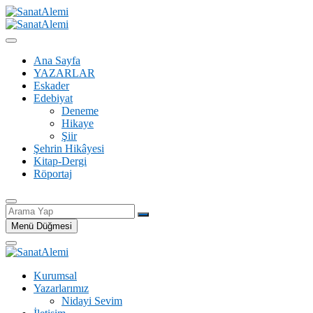
İçeriğe
geç
SanatAlemi
Ana Sayfa
YAZARLAR
Eskader
Edebiyat
Deneme
Hikaye
Şiir
Şehrin Hikâyesi
Kitap-Dergi
Röportaj
Arama
Yap
Menü Düğmesi
Kurumsal
Yazarlarımız
Nidayi Sevim