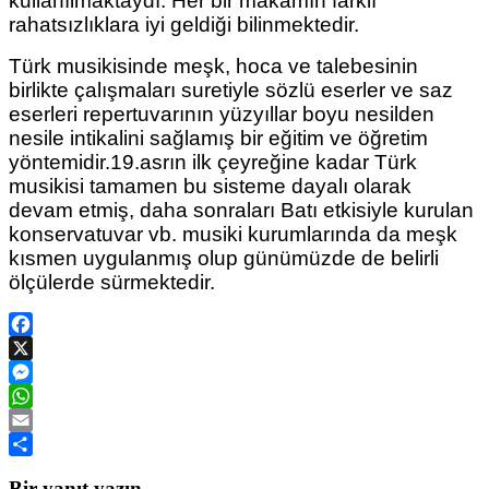
kullanılmaktaydı. Her bir makamın farklı
rahatsızlıklara iyi geldiği bilinmektedir.
Türk musikisinde meşk, hoca ve talebesinin
birlikte çalışmaları suretiyle sözlü eserler ve saz
eserleri repertuvarının yüzyıllar boyu nesilden
nesile intikalini sağlamış bir eğitim ve öğretim
yöntemidir.19.asrın ilk çeyreğine kadar Türk
musikisi tamamen bu sisteme dayalı olarak
devam etmiş, daha sonraları Batı etkisiyle kurulan
konservatuvar vb. musiki kurumlarında da meşk
kısmen uygulanmış olup günümüzde de belirli
ölçülerde sürmektedir.
Facebook
X
Messenger
WhatsApp
Email
Share
Bir yanıt yazın