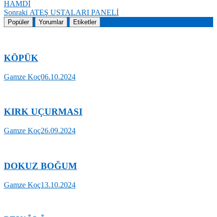
yazı:
HAMDİ
gezinmesi
Sonraki
Sonraki
ATEŞ USTALARI PANELİ
yazı:
Popüler
Yorumlar
Etiketler
KÖPÜK
Gamze Koç
06.10.2024
KIRK UÇURMASI
Gamze Koç
26.09.2024
DOKUZ BOĞUM
Gamze Koç
13.10.2024