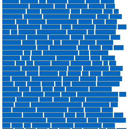
balkanlar
başsağlığı
batı
batı müziği
battaniye
bayburt
bayram
bayram sabahı
bayramlaşma
bebek
bedri rahmi
begonvil
bekir
sıddık soysal
bereket
beşir ayvazoğlu
beste
bilge kağan
bilim
bir
sepet hayal
birdenbire
birleşen yollar
birleşik krallık
bizans
blagay
tekkesi
boğaz
böğürtlen
bozkırın tezenesi
bu ülke
bülbül
bülent
akyürek
bulgur palas
burgazada
bursa
cahit koytak
cahit külebi
cahit
sıtkı
can
can yücel
çanakkale zaferi
cavit ersen
çay
cem karaca
cemal süreya
çemberlitaş
cemil meriç
cenaze
Cengiz Dağcı
çiçek
ciğerdelen
ciltcilik
çin seddi
çini
çiy tanesi
çocuklar
cocukluk
çocukluk hatıraları
cogito
coğrafi keşifler
çoruh
çorum
coşku
cuma
cumhuriyet
dağ
dallık
damat ibrahim paşa
dante
davutpaşa
medresesi
dede
deli ve çocuk
demli çay
deneme
deniz
deprem
dergah
dergi
dert
destanlar
dijital etik
dijitalleşme
diken
dil
dini
bayramlar
dinlenme
divan edebiyatı
diyalog
doğu türkistan
doğum
doğum günü
doktor
dondurma
dost
dostluk
dua
düğün
dursun ali
taşçı
düşünmek
dut yemiş bülbül
duygular
Edebiyat
edip cansever
edirne
Editör
edremit
eflatun
ege
eğin
eğin türküleri
eirene tower
ekin koç
elaziz
elazığ
elbise
emine
ender doğan
engin çağlar
engizisyon
er mektubu
Ergenlik
erguvan
erkan kolçak köstendil
erol
güngör
erol mermer
erol taş
erzincan
erzurum
esenler belediyesi
esfane
Eskader
eskader kültür sanat ödülleri
eski bayramlar
eski
evler
eski radyolar
eşref edip fergan
etli pilav
etnospor
evlilik
eyüpsultan
Fahri Tuna
faik baysal
farabi
fatih
fatih belediyesi
Fatih
Gezilecek Tarihi Yapılar
fatih ilçesi
fatma aliye
fener
ferruh bozbeyli
fetih
filistin
filiz
film ekimi
fırat kızıltuğ
fransız devrimi
fransız