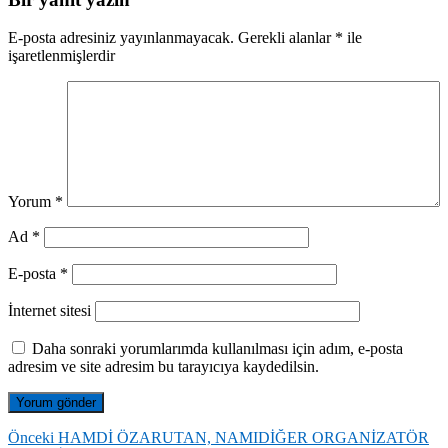
E-posta adresiniz yayınlanmayacak.
Gerekli alanlar
*
ile
işaretlenmişlerdir
Yorum
*
Ad
*
E-posta
*
İnternet sitesi
Daha sonraki yorumlarımda kullanılması için adım, e-posta
adresim ve site adresim bu tarayıcıya kaydedilsin.
Yazı
Önceki
Önceki
HAMDİ ÖZARUTAN, NAMIDİĞER ORGANİZATÖR