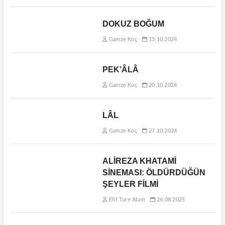
DOKUZ BOĞUM
Gamze Koç
13.10.2024
PEK’ÂLÂ
Gamze Koç
20.10.2024
LÂL
Gamze Koç
27.10.2024
ALİREZA KHATAMİ
SİNEMASI: ÖLDÜRDÜĞÜN
ŞEYLER FİLMİ
Elif Ture Atam
26.08.2025