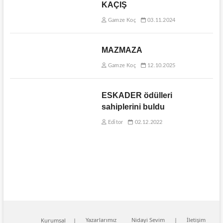
KAÇIŞ
Gamze Koç
03.11.2024
MAZMAZA
Gamze Koç
12.10.2025
ESKADER ödülleri
sahiplerini buldu
Editor
02.12.2022
Yazarlarımız
Nidayi Sevim
İletişim
Kurumsal