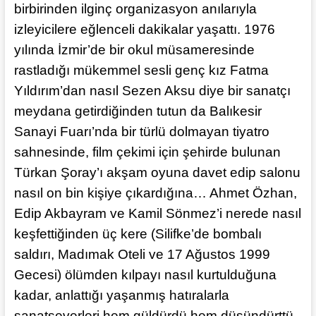
birbirinden ilginç organizasyon anılarıyla
izleyicilere eğlenceli dakikalar yaşattı. 1976
yılında İzmir’de bir okul müsameresinde
rastladığı mükemmel sesli genç kız Fatma
Yıldırım’dan nasıl Sezen Aksu diye bir sanatçı
meydana getirdiğinden tutun da Balıkesir
Sanayi Fuarı’nda bir türlü dolmayan tiyatro
sahnesinde, film çekimi için şehirde bulunan
Türkan Şoray’ı akşam oyuna davet edip salonu
nasıl on bin kişiye çıkardığına… Ahmet Özhan,
Edip Akbayram ve Kamil Sönmez’i nerede nasıl
keşfettiğinden üç kere (Silifke’de bombalı
saldırı, Madımak Oteli ve 17 Ağustos 1999
Gecesi) ölümden kılpayı nasıl kurtulduğuna
kadar, anlattığı yaşanmış hatıralarla
sanatseverleri hem güldürdü hem düşündürttü.