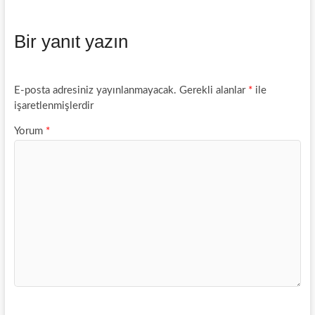
c
s
a
a
a
e
s
t
i
r
Bir yanıt yazın
b
e
s
l
e
o
n
A
o
g
p
k
e
p
E-posta adresiniz yayınlanmayacak.
Gerekli alanlar
*
ile
r
işaretlenmişlerdir
Yorum
*