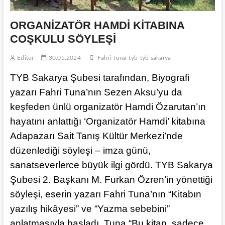
ORGANİZATÖR HAMDİ KİTABINA
COŞKULU SÖYLEŞİ
Editor
30.05.2024
Fahri Tuna
tyb
tyb sakarya
TYB Sakarya Şubesi tarafından, Biyografi
yazarı Fahri Tuna’nın Sezen Aksu’yu da
keşfeden ünlü organizatör Hamdi Özarutan’ın
hayatını anlattığı ‘Organizatör Hamdi’ kitabına
Adapazarı Sait Tanış Kültür Merkezi’nde
düzenlediği söyleşi – imza günü,
sanatseverlerce büyük ilgi gördü. TYB Sakarya
Şubesi 2. Başkanı M. Furkan Özren’in yönettiği
söyleşi, eserin yazarı Fahri Tuna’nın “Kitabın
yazılış hikâyesi” ve “Yazma sebebini”
anlatmasıyla başladı. Tuna “Bu kitap, sadece