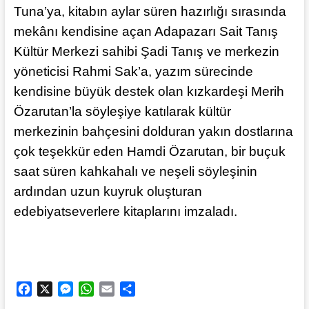
Tuna’ya, kitabın aylar süren hazırlığı sırasında
mekânı kendisine açan Adapazarı Sait Tanış
Kültür Merkezi sahibi Şadi Tanış ve merkezin
yöneticisi Rahmi Sak’a, yazım sürecinde
kendisine büyük destek olan kızkardeşi Merih
Özarutan’la söyleşiye katılarak kültür
merkezinin bahçesini dolduran yakın dostlarına
çok teşekkür eden Hamdi Özarutan, bir buçuk
saat süren kahkahalı ve neşeli söyleşinin
ardından uzun kuyruk oluşturan
edebiyatseverlere kitaplarını imzaladı.
F
X
M
W
E
S
a
e
h
m
h