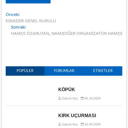
Yazı
Önceki
Önceki
yazı:
ESKADER GENEL KURULU
gezinmesi
Sonraki
Sonraki
yazı:
HAMDİ ÖZARUTAN, NAMIDİĞER ORGANİZATÖR HAMDİ
POPÜLER
YORUMLAR
ETIKETLER
KÖPÜK
Gamze Koç
06.10.2024
KIRK UÇURMASI
Gamze Koç
26.09.2024