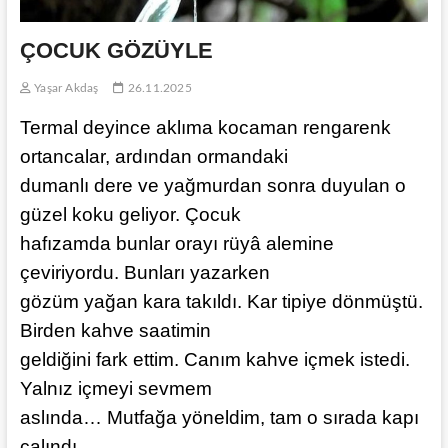
ÇOCUK GÖZÜYLE
Yaşar Akdaş
26.11.2025
Termal deyince aklıma kocaman rengarenk
ortancalar, ardından ormandaki
dumanlı dere ve yağmurdan sonra duyulan o
güzel koku geliyor. Çocuk
hafızamda bunlar orayı rüyâ alemine
çeviriyordu. Bunları yazarken
gözüm yağan kara takıldı. Kar tipiye dönmüştü.
Birden kahve saatimin
geldiğini fark ettim. Canım kahve içmek istedi.
Yalnız içmeyi sevmem
aslında… Mutfağa yöneldim, tam o sırada kapı
çalındı.