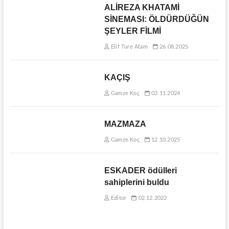
ALİREZA KHATAMİ
SİNEMASI: ÖLDÜRDÜĞÜN
ŞEYLER FİLMİ
Elif Ture Atam
26.08.2025
KAÇIŞ
Gamze Koç
03.11.2024
MAZMAZA
Gamze Koç
12.10.2025
ESKADER ödülleri
sahiplerini buldu
Editor
02.12.2022