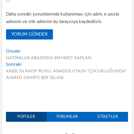
Daha sonraki yorumlarımda kullanılması için adım, e-posta
adresim ve site adresim bu tarayıcıya kaydedilsin.
Yazı
Önceki
Önceki
yazı:
HATIRALAR ARASINDA MEHMET KAPLAN
gezinmesi
Sonraki
Sonraki
yazı:
KABİL’İN KAYIP RUHU: ANADOLU’NUN “ÇOCUKLUĞUNDA”
AHMED ZAHİR’E BİR SELAM
POPÜLER
YORUMLAR
ETIKETLER