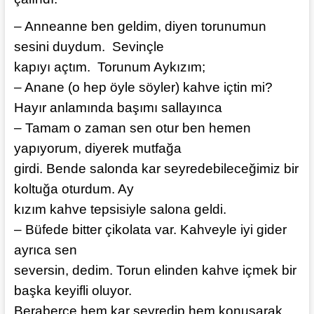
– Anneanne ben geldim, diyen torunumun
sesini duydum. Sevinçle
kapıyı açtım. Torunum Aykızım;
– Anane (o hep öyle söyler) kahve içtin mi?
Hayır anlamında başımı sallayınca
– Tamam o zaman sen otur ben hemen
yapıyorum, diyerek mutfağa
girdi. Bende salonda kar seyredebileceğimiz bir
koltuğa oturdum. Ay
kızım kahve tepsisiyle salona geldi.
– Büfede bitter çikolata var. Kahveyle iyi gider
ayrıca sen
seversin, dedim. Torun elinden kahve içmek bir
başka keyifli oluyor.
Beraberce hem kar seyredip hem konuşarak