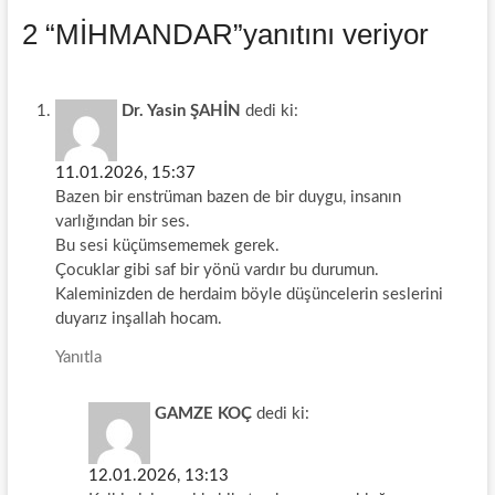
e
s
t
i
r
2 “MİHMANDAR”yanıtını veriyor
b
e
s
l
e
o
n
A
o
g
p
Dr. Yasin ŞAHİN
dedi ki:
k
e
p
r
11.01.2026, 15:37
Bazen bir enstrüman bazen de bir duygu, insanın
varlığından bir ses.
Bu sesi küçümsememek gerek.
Çocuklar gibi saf bir yönü vardır bu durumun.
Kaleminizden de herdaim böyle düşüncelerin seslerini
duyarız inşallah hocam.
Yanıtla
GAMZE KOÇ
dedi ki:
12.01.2026, 13:13