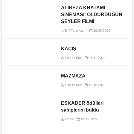
ALİREZA KHATAMİ
SİNEMASI: ÖLDÜRDÜĞÜN
ŞEYLER FİLMİ
Elif Ture Atam
26.08.2025
KAÇIŞ
Gamze Koç
03.11.2024
MAZMAZA
Gamze Koç
12.10.2025
ESKADER ödülleri
sahiplerini buldu
Editor
02.12.2022