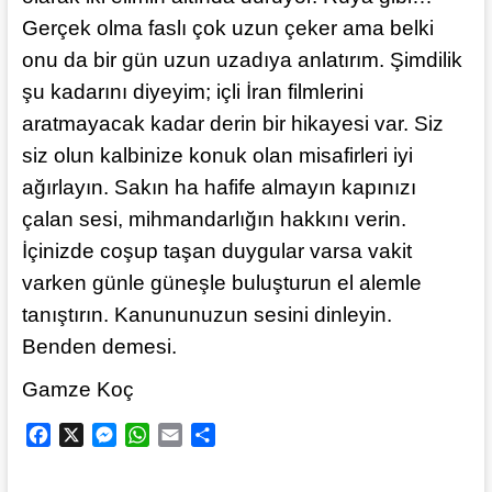
Gerçek olma faslı çok uzun çeker ama belki
onu da bir gün uzun uzadıya anlatırım. Şimdilik
şu kadarını diyeyim; içli İran filmlerini
aratmayacak kadar derin bir hikayesi var. Siz
siz olun kalbinize konuk olan misafirleri iyi
ağırlayın. Sakın ha hafife almayın kapınızı
çalan sesi, mihmandarlığın hakkını verin.
İçinizde coşup taşan duygular varsa vakit
varken günle güneşle buluşturun el alemle
tanıştırın. Kanununuzun sesini dinleyin.
Benden demesi.
Gamze Koç
F
X
M
W
E
S
a
e
h
m
h
c
s
a
a
a