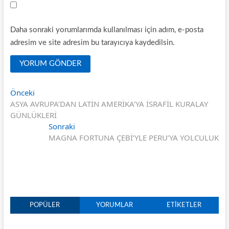
Daha sonraki yorumlarımda kullanılması için adım, e-posta
adresim ve site adresim bu tarayıcıya kaydedilsin.
Yazı
Önceki
Önceki
yazı:
ASYA AVRUPA’DAN LATİN AMERİKA’YA İSRAFİL KURALAY
gezinmesi
GÜNLÜKLERİ
Sonraki
Sonraki
yazı:
MAGNA FORTUNA ÇEBİ’YLE PERU’YA YOLCULUK
POPÜLER
YORUMLAR
ETIKETLER