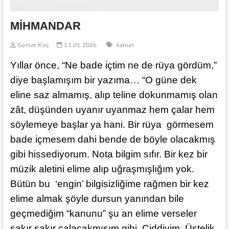
MİHMANDAR
Gamze Koç
11.01.2026
kanun
Yıllar önce, “Ne bade içtim ne de rüya gördüm,”
diye başlamışım bir yazıma… “O güne dek
eline saz almamış, alıp teline dokunmamış olan
zât, düşünden uyanır uyanmaz hem çalar hem
söylemeye başlar ya hani. Bir rüya görmesem
bade içmesem dahi bende de böyle olacakmış
gibi hissediyorum. Nota bilgim sıfır. Bir kez bir
müzik aletini elime alıp uğraşmışlığım yok.
Bütün bu ‘engin’ bilgisizliğime rağmen bir kez
elime almak şöyle dursun yanından bile
geçmediğim “kanunu” şu an elime verseler
şakır şakır çalacakmışım gibi. Ciddiyim. Üstelik