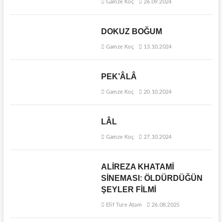
Gamze Koç
26.09.2024
DOKUZ BOĞUM
Gamze Koç
13.10.2024
PEK’ÂLÂ
Gamze Koç
20.10.2024
LÂL
Gamze Koç
27.10.2024
ALİREZA KHATAMİ
SİNEMASI: ÖLDÜRDÜĞÜN
ŞEYLER FİLMİ
Elif Ture Atam
26.08.2025