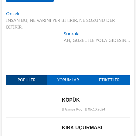
Yazı
Önceki
Önceki
yazı:
İNSAN BU; NE VARINI YER BİTİRİR, NE SÖZÜNÜ DER
gezinmesi
BİTİRİR.
Sonraki
Sonraki
yazı:
AH, GÜZEL İLE YOLA GİDESİN…
POPÜLER
YORUMLAR
ETIKETLER
KÖPÜK
Gamze Koç
06.10.2024
KIRK UÇURMASI