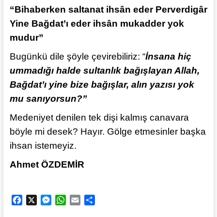
“Bihaberken saltanat ihsân eder Perverdigâr
Yine Bağdat’ı eder ihsân mukadder yok
mudur”
Bugünkü dile şöyle çevirebiliriz: “
İnsana hiç
ummadığı halde sultanlık bağışlayan Allah,
Bağdat’ı yine bize bağışlar, alın yazısı yok
mu sanıyorsun?”
Medeniyet denilen tek dişi kalmış canavara
böyle mi desek? Hayır. Gölge etmesinler başka
ihsan istemeyiz.
Ahmet ÖZDEMİR
F
X
M
W
E
S
a
e
h
m
h