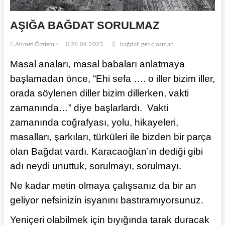
AŞIĞA BAĞDAT SORULMAZ
Ahmet Özdemir
26.04.2023
bağdat
genç osman
Masal anaları, masal babaları anlatmaya
başlamadan önce, “Ehi sefa …. o iller bizim iller,
orada söylenen diller bizim dillerken, vakti
zamanında…” diye başlarlardı. Vakti
zamanında coğrafyası, yolu, hikayeleri,
masalları, şarkıları, türküleri ile bizden bir parça
olan Bağdat vardı. Karacaoğlan’ın dediği gibi
adı neydi unuttuk, sorulmayı, sorulmayı.
Ne kadar metin olmaya çalışsanız da bir an
geliyor nefsinizin isyanını bastıramıyorsunuz.
Yeniçeri olabilmek için bıyığında tarak duracak