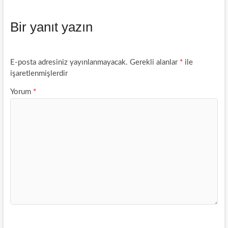
c
s
a
a
a
e
s
t
i
r
Bir yanıt yazın
b
e
s
l
e
o
n
A
o
g
p
k
e
p
E-posta adresiniz yayınlanmayacak.
Gerekli alanlar
*
ile
r
işaretlenmişlerdir
Yorum
*