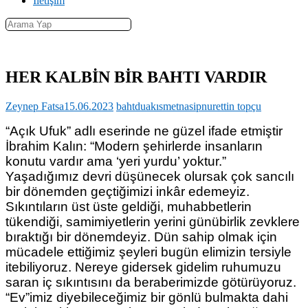
İletişim
HER KALBİN BİR BAHTI VARDIR
Zeynep Fatsa
15.06.2023
baht
dua
kısmet
nasip
nurettin topçu
“Açık Ufuk” adlı eserinde ne güzel ifade etmiştir
İbrahim Kalın: “Modern şehirlerde insanların
konutu vardır ama ‘yeri yurdu’ yoktur.”
Yaşadığımız devri düşünecek olursak çok sancılı
bir dönemden geçtiğimizi inkâr edemeyiz.
Sıkıntıların üst üste geldiği, muhabbetlerin
tükendiği, samimiyetlerin yerini günübirlik zevklere
bıraktığı bir dönemdeyiz. Dün sahip olmak için
mücadele ettiğimiz şeyleri bugün elimizin tersiyle
itebiliyoruz. Nereye gidersek gidelim ruhumuzu
saran iç sıkıntısını da beraberimizde götürüyoruz.
“Ev”imiz diyebileceğimiz bir gönlü bulmakta dahi