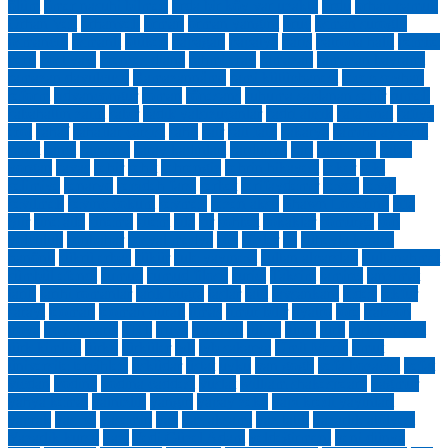
ölüm
ömer nasuhi bilmen
orda bir köy var uzakta
ordu
orhan pamuk
Orhan Veli
orhanveli
orman
orman yangını
oruç
osman suroğlu
osmancık
osmanlı
ötüken
papağan
papatya
paris
patrona halil
pembe
peru
post yay.
prenses diana
rahmi eray
ramazan
ramazan bayramı
ramazan davulcusu
Ramazannâme
rami kütüphanesi
recep seyhan
reform
rıdvancongur
roman
rönesans
ruhuma saplanan şehir
rumeli
sabahattin zaim
sabır
sadık yalsızuçanlar
sadri alışık
safa önal
safiye
erol
sahaf
sahaflar çarşısı
sahil
şair
sait faik
sakarya
samiha ayverdi
sanat
sancı
sapanca
saray kadınları
sardunya
sarı
sarıkamış
saten
yorgan
savaş
şehir
şehit
şehrengiz
şehrin hikayesi
şeker
şeki
selimiye
senaryo
sepıdeh farsı
şerbet
şerifaydemir
sevda
sevgi
sevilmek
sevinç çokum
sevmek
sezen aksu
Shawn Lovering
şifa
Şiir
sine aile
sinema
sitem
sıla
sır
sohbet
sokaklar
sömürge
son
yolculuk
sonbahar
sosyal medya
söz
sözler
su
süheyla karaca
hanönü
şükrü erbaş
şükür
şule yayınevi
sultan alparslan
Sultanahmet
sümbül efendi
sumud
sumud filosu
suriçi
Taksim
tamirci
tanzimat
tarih
tarihi romanlar
tarık buğra
taşlar
tatil
tavşankanı
tedev
tekfur
sarayı
teoman
teoman duralı
timaş
timur bilir
tiyatro
töre
trabzon
troya
troyalı paris
TRT
truva
truva atı
tükçe
tünel
türk
türk kahvesi
türk kimliği
türkü
türküler
tyb
tyb sakarya
Ümit Meriç
umut
üniversite tercihleri
üsküdar
üstat
uyku
van gogh
vefa bozacısı
vefat
vicdan
vodina
vodina caddesi
vuslat
william shakespeare
yağmur
yahya kemal
yalnızlık
yangın
yapay zeka
yapı kredi yayınları
yaprak
yaş 35
yasemin
yaz
yaz akşamı
yaz tatili
yazarlık atölyesi
Yazarlık kursu
yazı
Yedi Güzel Adam
yeldeğirmeni
yeni dünya