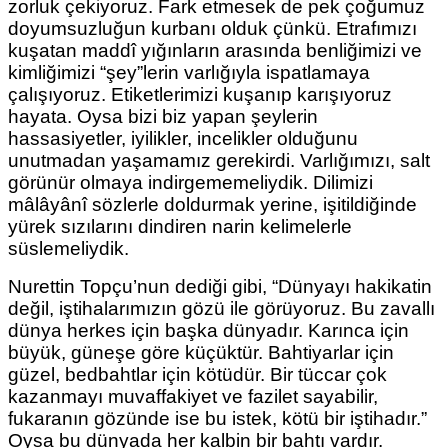
zorluk çekiyoruz. Fark etmesek de pek çoğumuz
doyumsuzluğun kurbanı olduk çünkü. Etrafımızı
kuşatan maddî yığınların arasında benliğimizi ve
kimliğimizi “şey”lerin varlığıyla ispatlamaya
çalışıyoruz. Etiketlerimizi kuşanıp karışıyoruz
hayata. Oysa bizi biz yapan şeylerin
hassasiyetler, iyilikler, incelikler olduğunu
unutmadan yaşamamız gerekirdi. Varlığımızı, salt
görünür olmaya indirgememeliydik. Dilimizi
mâlâyânî sözlerle doldurmak yerine, işitildiğinde
yürek sızılarını dindiren narin kelimelerle
süslemeliydik.
Nurettin Topçu’nun dediği gibi, “Dünyayı hakikatin
değil, iştihalarımızın gözü ile görüyoruz. Bu zavallı
dünya herkes için başka dünyadır. Karınca için
büyük, güneşe göre küçüktür. Bahtiyarlar için
güzel, bedbahtlar için kötüdür. Bir tüccar çok
kazanmayı muvaffakiyet ve fazilet sayabilir,
fukaranın gözünde ise bu istek, kötü bir iştihadır.”
Oysa bu dünyada her kalbin bir bahtı vardır.