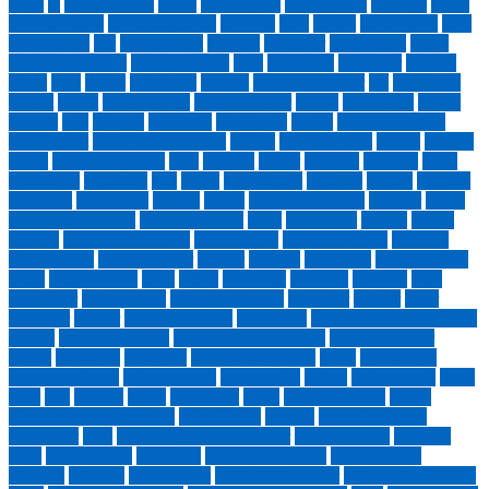
itikaf
iz
ırmak dergisi
Kabil
kabullenme
kadir gecesi
kadıköy
kadın
kadınlar günü
kahramanmaraş
kahvaltı
kalp
kanun
kapalı çarşı
kapı
kapındayım
kar
karacaoğlan
karanfil
karikatür
karikatürist
karne
kaşgarlı mahmud
kavimler göçü
kedi
kediname
kelimeler
kerbela
Kitap
kına
Kırım
kırkikindi
kırmızı
kırmızı pabuçlar
kış
Kısa Film
kısmet
klasik
klasik müzik
klasik sanatlar
konak
konuşmak
köpek
kosova
köy
köy evi
kubbealtı
küçük ağa
kudüs
kültür bakanlığı
kültür sanat
kültür yolu festivali
kumru
kumrular gibi
Kuran
kuran-ı
kerim
Kurban bayramı
kurs
kuruluş
kuşlar
kütahya
kutlama
lades
lady diana
lale devri
leyl
liman
lüküs hayat
mahir iz
mahya
malatya
malazgirt
malcolm x
mantık
maraş
Marie Antoinette
martılar
masal
masumiyet müzesi
matrakçı nasuh
mavi
medeniyet
medya
mehdi
ergüzel
mehmet akif ersoy
mehmet erte
mehmet kaplan
Mehmet
Nuri Yardım
mehmet şeker
mehter
mektup
memleket
mescid-i aksa
meşk
meşk akşamı
mete
metro
metrobüs
mevlana
meydan
milli
bayramlar
mimar sinan
minnet eylemem
minyatür
misafir
mısır
moğollar
mostar
muammer erkul
muharrem
MURAT PAŞA CAMİİ
musıki
mustafa cambaz
Mustafa Kadir Atasoy
mustafa sungur
müzik
napolyon
nar ağacı
nardugan bayramı
nasip
Nasr suresi
nazan bekiroğlu
nazım hikmet
Necip Fazıl
nedim
Nene Hatun
neşet
ertaş
ney
neyzen
niğde
nihal atsız
nisan
nisan yağmuru
niyazi
yıldırım gençosmanoğlu
nobel ödülü
nostalji
not defterimden
süzülenler
nota
notdefterimdensüzülenler
nurettin topçu
nurullah
genç
nusret özcan
öğretmen
öğretmenler günü
okçular vakfı
okçuluk
okumak
olcay yazıcı
öldürdüğün şeyler
ölü ozanlar derneği