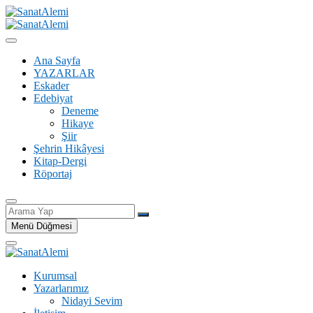
İçeriğe
geç
SanatAlemi
Ana Sayfa
YAZARLAR
Eskader
Edebiyat
Deneme
Hikaye
Şiir
Şehrin Hikâyesi
Kitap-Dergi
Röportaj
Arama
Yap
Menü Düğmesi
Kurumsal
Yazarlarımız
Nidayi Sevim