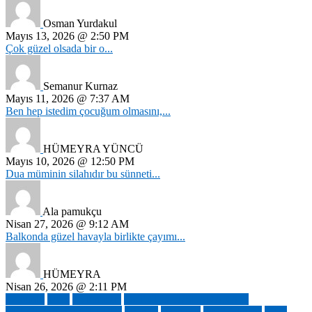
Osman Yurdakul
Mayıs 13, 2026 @ 2:50 PM
Çok güzel olsada bir o...
Semanur Kurnaz
Mayıs 11, 2026 @ 7:37 AM
Ben hep istedim çocuğum olmasını,...
HÜMEYRA YÜNCÜ
Mayıs 10, 2026 @ 12:50 PM
Dua müminin silahıdır bu sünneti...
Ala pamukçu
Nisan 27, 2026 @ 9:12 AM
Balkonda güzel havayla birlikte çayımı...
HÜMEYRA
Nisan 26, 2026 @ 2:11 PM
12 punto
1453
15 temmuz
16.TRT ULUSLARARASI
BELGESEL ÖDÜLLERİ
18 mart
19 mayıs
2023 ödülleri
2025