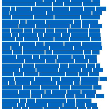
Kültür Sanat Ödülleri
30 ağustos
8 mart
abdülhamid
abdülhamit
avşar
acı
adapazarı
affan kahvesi
afganistan
aforizma
ağaçlar
ahmed
zahir
Ahmet hamdi Tanpınar
ahmet hamdi tanpınar müzesi
ahmet
haşim
ahmet kabaklı
ahmet kekeç
ahmet kutsi tecer
ahmet toğaç
ahşap evler
aile
ajda pekkan
akıl fikir yayınları
akm
alay köşkü
aldatılmak
Alev Alatlı
alışveriş
Alper Göncü
ankara
anne
Anneler
günü
antakya
antep
ardahan
aristo
arkadaş
asaf ataseven
Ashley
Eakin
aşık
Aşık Veysel
aşk
aşk estetiği
asker
ata tohumu
Atatürk
Kitaplığı
avm
aya yorgi
Ayasofya
aydil erol
ayhan songar
ayrılık
azerbaycan
aziz nesin
baba
baba nakkaş
baba ocağı
babam cemil
meriç
babıali
babıali sohbetleri
badem ağaçları
bağcılar belediyesi
bağdat
bahar
bahar bayramı
baht
bahtiyar vahapzade
bakü
balat
balkanlar
başsağlığı
batı
batı müziği
battaniye
bayburt
bayram
bayram sabahı
bayramlaşma
bebek
bedri rahmi
begonvil
bekir
sıddık soysal
bereket
beşir ayvazoğlu
beste
bilge kağan
bilim
bir
sepet hayal
birdenbire
birleşen yollar
birleşik krallık
bizans
blagay
tekkesi
boğaz
böğürtlen
bozkırın tezenesi
bu ülke
bülbül
bülent
akyürek
bulgur palas
burgazada
bursa
cahit koytak
cahit külebi
cahit
sıtkı
can
can yücel
çanakkale zaferi
cavit ersen
çay
cem karaca
cemal süreya
çemberlitaş
cemil meriç
cenaze
Cengiz Dağcı
çiçek
ciğerdelen
ciltcilik
çin seddi
çini
çiy tanesi
çocuklar
cocukluk
çocukluk hatıraları
cogito
coğrafi keşifler
çoruh
çorum
coşku
cuma
cumhuriyet
dağ
dallık
damat ibrahim paşa
dante
davutpaşa
medresesi
dede
deli ve çocuk
demli çay
deneme
deniz
deprem