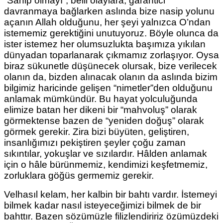
“Sahip olmayı”, belli olaylara, garantici
davranmaya bağlarken aslında bize nasip yolunu
açanın Allah olduğunu, her şeyi yalnızca O’ndan
istememiz gerektiğini unutuyoruz. Böyle olunca da
ister istemez her olumsuzlukta başımıza yıkılan
dünyadan toparlanarak çıkmamız zorlaşıyor. Oysa
biraz sükunetle düşünecek olursak, bize verilecek
olanın da, bizden alınacak olanın da aslında bizim
bilgimiz haricinde gelişen “nimetler”den olduğunu
anlamak mümkündür. Bu hayat yolculuğunda
elimize batan her dikeni bir “mahvoluş” olarak
görmektense bazen de “yeniden doğuş” olarak
görmek gerekir. Zira bizi büyüten, geliştiren,
insanlığımızı pekiştiren şeyler çoğu zaman
sıkıntılar, yokuşlar ve sızılardır. Hâlden anlamak
için o hâle bürünmemiz, kendimizi keşfetmemiz,
zorluklara göğüs germemiz gerekir.
Velhasıl kelam, her kalbin bir bahtı vardır. İstemeyi
bilmek kadar nasıl isteyeceğimizi bilmek de bir
bahttır. Bazen sözümüzle filizlendiririz özümüzdeki