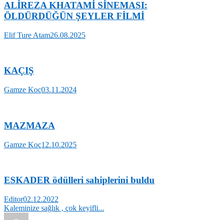
ALİREZA KHATAMİ SİNEMASI:
ÖLDÜRDÜĞÜN ŞEYLER FİLMİ
Elif Ture Atam
26.08.2025
KAÇIŞ
Gamze Koç
03.11.2024
MAZMAZA
Gamze Koç
12.10.2025
ESKADER ödülleri sahiplerini buldu
Editor
02.12.2022
Kaleminize sağlık , çok keyifli...