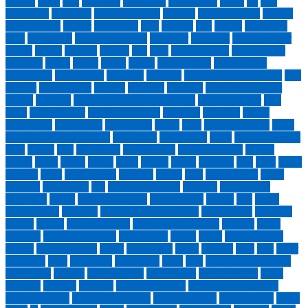
dergah
dergi
dert
destanlar
dijital etik
dijitalleşme
diken
dil
dini
bayramlar
dinlenme
divan edebiyatı
diyalog
doğu türkistan
doğum
doğum günü
doktor
dondurma
dost
dostluk
dua
düğün
dursun ali
taşçı
düşünmek
dut yemiş bülbül
duygular
Edebiyat
edip cansever
edirne
Editör
edremit
eflatun
ege
eğin
eğin türküleri
eirene tower
ekin koç
elaziz
elazığ
elbise
emine
ender doğan
engin çağlar
engizisyon
er mektubu
Ergenlik
erguvan
erkan kolçak köstendil
erol
güngör
erol mermer
erol taş
erzincan
erzurum
esenler belediyesi
esfane
Eskader
eskader kültür sanat ödülleri
eski bayramlar
eski
evler
eski radyolar
eşref edip fergan
etli pilav
etnospor
evlilik
eyüpsultan
Fahri Tuna
faik baysal
farabi
fatih
fatih belediyesi
Fatih
Gezilecek Tarihi Yapılar
fatih ilçesi
fatma aliye
fener
ferruh bozbeyli
fetih
filistin
filiz
film ekimi
fırat kızıltuğ
fransız devrimi
fransız
ihtilali
freud
fuzuli
galata
garip
gazete
gazze
Gazzete
gdo
gece
gediz
gelinlik
gemi
genç osman
Gençlik
geyve
gezi
gezi yazıları
gırgır
göçmen
gönül dağı
gül
gülcemal vapuru
gülhane
gülhane şiir
akşamları
güneş
Güney Amerika
güray süngü
gurbet
güz
güzin
haldun taner
hale sert
halide nusret zorlutuna
halk müziği
hanımeli
harfler
harput
hasan boğuldu
Haşim Nezihi Okay
hastane
hatay
hatıralar
hayatla barışmak
hayri bener
hazan
hazar
hazar ergüçlü
hazine
hece yayınları
hedef
hekimoğlu
helen
Hikaye
hilal
hitit
hitler
hıdırellez
hızır
hoşgeldin
hümakuşu
ideal
iftar
ihsan süreyya sırma
ikinci yeni
iletişim
iran sineması
irene kulesi
irfan türküleri
islam
felsefesi
ispanya
İstanbul
istanbul adliyesi
istanbul film festivali
İstanbul şiirleri
istanbul sohbetleri
istiklal ceddesi
istiklal marşı
italya