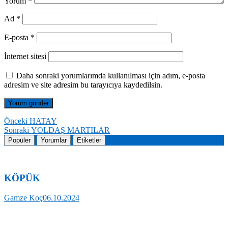
Yorum
*
Ad
*
E-posta
*
İnternet sitesi
Daha sonraki yorumlarımda kullanılması için adım, e-posta
adresim ve site adresim bu tarayıcıya kaydedilsin.
Yazı
Önceki
Önceki
HATAY
yazı:
Sonraki
Sonraki
YOLDAŞ MARTILAR
gezinmesi
yazı:
Popüler
Yorumlar
Etiketler
KÖPÜK
Gamze Koç
06.10.2024