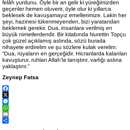
felâh yurdunu. Öyle bir an gelir ki yüreğimizden
geçenler hemen oluverir, öyle olur ki yıllarca
beklesek de kavuşamayız emellerimize. Lakin her
şeyi, hazinesi tükenmeyenden, bizi yaratandan
beklemek gerekir. Dua, insanlara verilmiş en
büyük nimetlerdendir. Bir kitabında Nurettin Topçu
çok güzel açıklamış aslında, sözü burada
nihayete erdirelim ve şu sözlere kulak verelim:
“Dua, rüyaların en gerçeğidir. Hicranlarda kalanları
kavuşturur, ruhları Allah’la tanıştırır, varlığı aslına
yaklaştırır.”
Zeynep Fatsa
Facebook
X
Messenger
WhatsApp
Email
Share