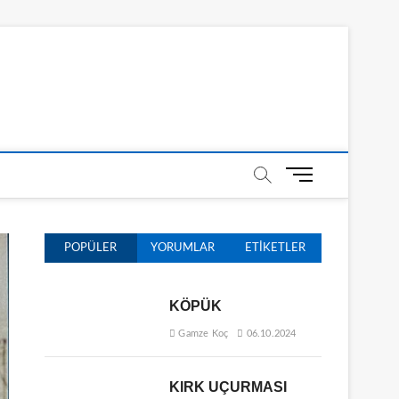
M
e
n
ü
POPÜLER
YORUMLAR
ETIKETLER
D
ü
ğ
KÖPÜK
m
e
Gamze Koç
06.10.2024
s
i
KIRK UÇURMASI