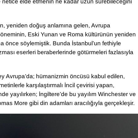
 ve netice elde etmenin ne kadar uzun sürebileceğini
yan, yeniden doğuş anlamına gelen, Avrupa
s döneminin, Eski Yunan ve Roma kültürünün yeniden
a önce söylemiştik. Bunda İstanbul’un fethiyle
zması eserleri beraberlerinde götürmeleri fazlasıyla
ey Avrupa’da; hümanizmin öncüsü kabul edilen,
etinlerle karşılaştırmalı İncil çevirisi yapan,
de yayılırken; İngiltere’de bu yayılım Winchester ve
mas More gibi din adamları aracılığıyla gerçekleşir.