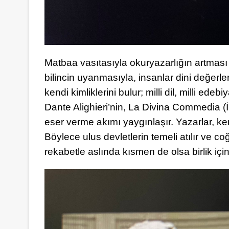
Matbaa vasıtasıyla okuryazarlığın artması i
bilincin uyanmasıyla, insanlar dini değerl
kendi kimliklerini bulur; milli dil, milli ede
Dante Alighieri’nin, La Divina Commedia (İ
eser verme akımı yaygınlaşır. Yazarlar, ke
Böylece ulus devletlerin temeli atılır ve co
rekabetle aslında kısmen de olsa birlik iç