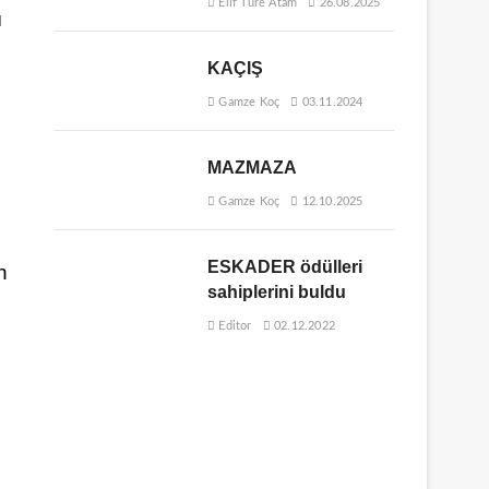
Elif Ture Atam
26.08.2025
ı
KAÇIŞ
Gamze Koç
03.11.2024
MAZMAZA
Gamze Koç
12.10.2025
ESKADER ödülleri
n
sahiplerini buldu
Editor
02.12.2022