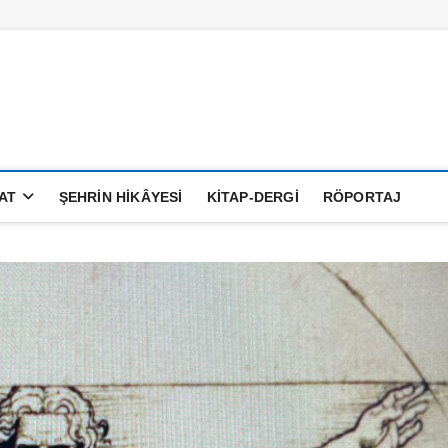
anatAlemi
AT
ŞEHRIN HIKÂYESI
KITAP-DERGI
RÖPORTAJ