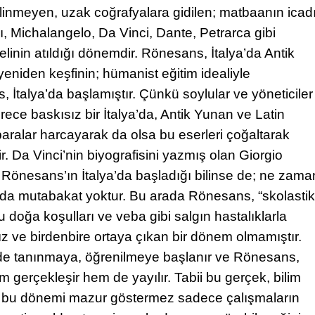
bilinmeyen, uzak coğrafyalara gidilen; matbaanın icad
ı, Michalangelo, Da Vinci, Dante, Petrarca gibi
melinin atıldığı dönemdir. Rönesans, İtalya’da Antik
 yeniden keşfinin; hümanist eğitim idealiyle
s, İtalya’da başlamıştır. Çünkü soylular ve yöneticiler
ece baskısız bir İtalya’da, Antik Yunan ve Latin
aralar harcayarak da olsa bu eserleri çoğaltarak
r. Da Vinci’nin biyografisini yazmış olan Giorgio
ı Rönesans’ın İtalya’da başladığı bilinse de; ne zama
sında mutabakat yoktur. Bu arada Rönesans, “skolastik
 doğa koşulları ve veba gibi salgın hastalıklarla
ve birdenbire ortaya çıkan bir dönem olmamıştır.
mde tanınmaya, öğrenilmeye başlanır ve Rönesans,
m gerçekleşir hem de yayılır. Tabii bu gerçek, bilim
uğu bu dönemi mazur göstermez sadece çalışmaların