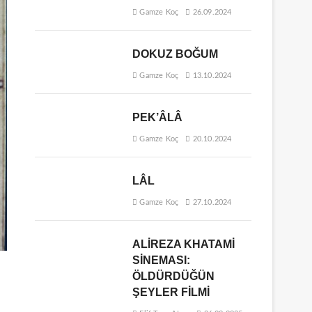
Gamze Koç
26.09.2024
DOKUZ BOĞUM
Gamze Koç
13.10.2024
PEK’ÂLÂ
Gamze Koç
20.10.2024
LÂL
Gamze Koç
27.10.2024
ALİREZA KHATAMİ
SİNEMASI:
ÖLDÜRDÜĞÜN
ŞEYLER FİLMİ